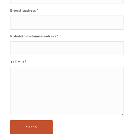
E-posti aadress
*
Kohaletoimetamise aadress
*
Tellimus
*