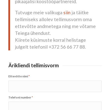
pikaajalisi koostööpartnereid.
Tutvuge meie valikuga
siin
ja täitke
tellimiseks allolev tellimusvorm oma
ettevõtte andmetega ning me võtame
Teiega ühendust.
Kiirete küsimuste korral helistage
julgelt telefonil +372 56 66 77 88.
Ärikliendi tellimisvorm
Ettevõtte nimi
*
Telefoni number
*