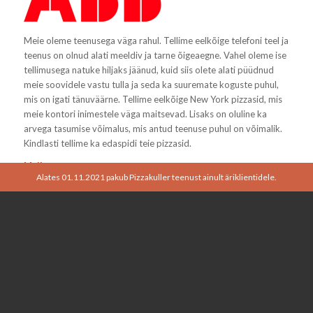
Meie oleme teenusega väga rahul. Tellime eelkõige telefoni teel ja
teenus on olnud alati meeldiv ja tarne õigeaegne. Vahel oleme ise
tellimusega natuke hiljaks jäänud, kuid siis olete alati püüdnud
meie soovidele vastu tulla ja seda ka suuremate koguste puhul,
mis on igati tänuväärne. Tellime eelkõige New York pizzasid, mis
meie kontori inimestele väga maitsevad. Lisaks on oluline ka
arvega tasumise võimalus, mis antud teenuse puhul on võimalik.
Kindlasti tellime ka edaspidi teie pizzasid.
Maiken
Alates 01.11.2021 pakub Pizzakuller teenust ainult äriklientidele.
ABB AS
Office Manager