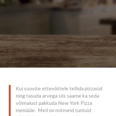
Kui soovite ettevõttele tellida pizzasid
ning tasuda arvega siis saame ka seda
võimalust pakkuda New York Pizza
menüüle. Meil on mitmeid tuntuid